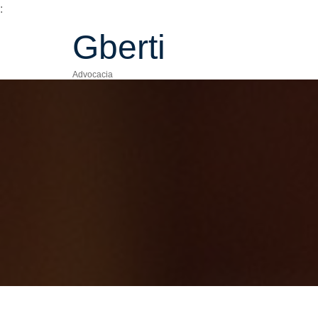
:
Gberti
Advocacia