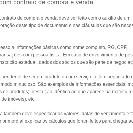
m bom contrato de compra e venda:
contrato de compra e venda deve ser feito com o auxílio de um
boração deste tipo de documento e nas cláusulas que são nece
;
cesso a informações básicas como nome completo, RG, CPF,
e transações com pessoa física. Em caso de envolvimento de pe
inscrição estadual, dados dos sócios que são parte da negociaçã
ependente de ser um produto ou um serviço, o item negociado 
e modo minucioso. São exemplos de informações essenciais: m
 de produtos), descrição idêntica ao que aparece na matrícula
de imóveis), etc.
a também deve especificar os valores, datas de vencimento e 
imordial explicar os cálculos que foram feitos para chegar ao