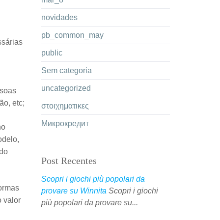
novidades
pb_common_may
ssárias
public
Sem categoria
uncategorized
ssoas
o, etc;
στοιχηματικες
Микрокредит
no
odelo,
 do
Post Recentes
Scopri i giochi più popolari da
formas
provare su Winnita
Scopri i giochi
 valor
più popolari da provare su...