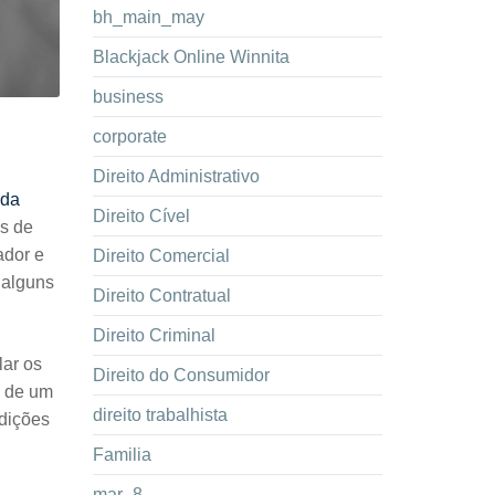
bh_main_may
Blackjack Online Winnita
business
corporate
Direito Administrativo
nda
Direito Cível
os de
ador e
Direito Comercial
 alguns
Direito Contratual
Direito Criminal
lar os
Direito do Consumidor
o de um
direito trabalhista
ndições
Familia
mar_8