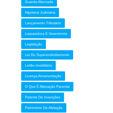
Guarda Alternada
Hipoteca Judiciária
Lançamento Tributário
Laqueadura E Vasectomia
Legislação
Lei Do Superendividamento
Leilão Imobiliário
Licença Amamentação
O Que É Alienação Parental
Patente De Invenções
Patrimônio De Afetação