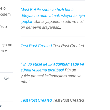
ue o
Most Bet ile sade ve hızlı bahis
 podem
dünyasına adım atmak isteyenler için
ipuçları
Bahis yaparken sade ve hızlı
ós o
bir deneyim arayanlar...
beça no
Test Post Created
Test Post Created
ra e
Pin up yukle ilə ilk addımlar: sadə və
sürətli yükləmə təcrübəsi
Pin up
yukle prosesi istifadəçilərə sadə və
rahat...
Test Post Created
Test Post Created
no