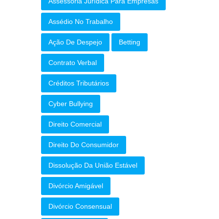
Assessoria Jurídica Para Empresas
Assédio No Trabalho
Ação De Despejo
Betting
Contrato Verbal
Créditos Tributários
Cyber Bullying
Direito Comercial
Direito Do Consumidor
Dissolução Da União Estável
Divórcio Amigável
Divórcio Consensual