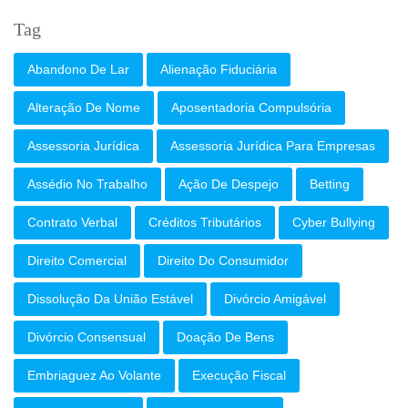
Tag
Abandono De Lar
Alienação Fiduciária
Alteração De Nome
Aposentadoria Compulsória
Assessoria Jurídica
Assessoria Jurídica Para Empresas
Assédio No Trabalho
Ação De Despejo
Betting
Contrato Verbal
Créditos Tributários
Cyber Bullying
Direito Comercial
Direito Do Consumidor
Dissolução Da União Estável
Divórcio Amigável
Divórcio Consensual
Doação De Bens
Embriaguez Ao Volante
Execução Fiscal