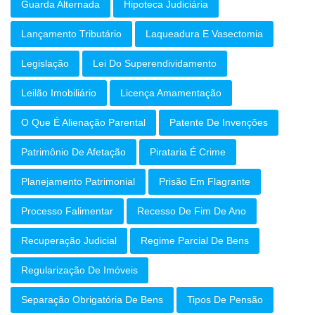
Guarda Alternada
Hipoteca Judiciária
Lançamento Tributário
Laqueadura E Vasectomia
Legislação
Lei Do Superendividamento
Leilão Imobiliário
Licença Amamentação
O Que É Alienação Parental
Patente De Invenções
Patrimônio De Afetação
Pirataria É Crime
Planejamento Patrimonial
Prisão Em Flagrante
Processo Falimentar
Recesso De Fim De Ano
Recuperação Judicial
Regime Parcial De Bens
Regularização De Imóveis
Separação Obrigatória De Bens
Tipos De Pensão