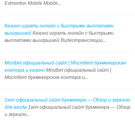
Edmonton Mobile Mobile...
Казино играть онлайн с быстрыми выплатами
выигрышей
Казино играть онлайн с быстрыми
выплатами выигрышей Видеотрансляции...
Mostbet официальный сайт | Мостбет букмекерская
контора и казино
Mostbet официальный сайт |
Мостбет букмекерская контора и...
1win официальный сайт букмекера — Обзор и зеркало
для входа
1win официальный сайт букмекера — Обзор
и зеркало...