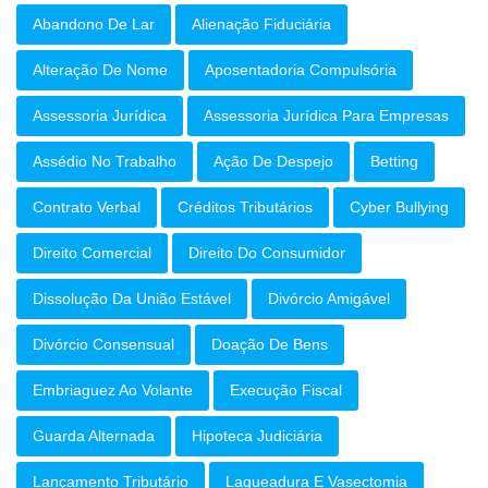
Abandono De Lar
Alienação Fiduciária
Alteração De Nome
Aposentadoria Compulsória
Assessoria Jurídica
Assessoria Jurídica Para Empresas
Assédio No Trabalho
Ação De Despejo
Betting
Contrato Verbal
Créditos Tributários
Cyber Bullying
Direito Comercial
Direito Do Consumidor
Dissolução Da União Estável
Divórcio Amigável
Divórcio Consensual
Doação De Bens
Embriaguez Ao Volante
Execução Fiscal
Guarda Alternada
Hipoteca Judiciária
Lançamento Tributário
Laqueadura E Vasectomia