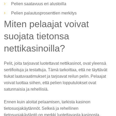
Pelien saatavuus eri alustoilla
Pelien palautusprosenttien merkitys
Miten pelaajat voivat
suojata tietonsa
nettikasinoilla?
Pelit, joita tarjoavat luotettavat nettikasinot, ovat yleensä
sertifioituja ja testattuja. Tämä tarkoittaa, että ne täyttävät
tiukat laatuvaatimukset ja tarjoavat reilun pelin. Pelaajat
voivat luottaa siihen, että pelien lopputulokset ovat
satunnaisia ja rehellisiä.
Ennen kuin aloitat pelaamisen, tarkista kasinon
tietosuojakäytännöt. Selkeä ja rehellinen
tietosuojakäytäntö on merkki luotettavasta kasinosta.