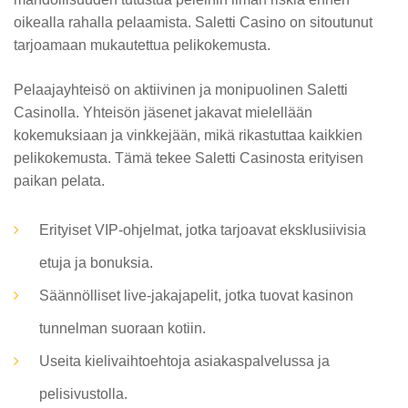
oikealla rahalla pelaamista. Saletti Casino on sitoutunut
tarjoamaan mukautettua pelikokemusta.
Pelaajayhteisö on aktiivinen ja monipuolinen Saletti
Casinolla. Yhteisön jäsenet jakavat mielellään
kokemuksiaan ja vinkkejään, mikä rikastuttaa kaikkien
pelikokemusta. Tämä tekee Saletti Casinosta erityisen
paikan pelata.
Erityiset VIP-ohjelmat, jotka tarjoavat eksklusiivisia
etuja ja bonuksia.
Säännölliset live-jakajapelit, jotka tuovat kasinon
tunnelman suoraan kotiin.
Useita kielivaihtoehtoja asiakaspalvelussa ja
pelisivustolla.