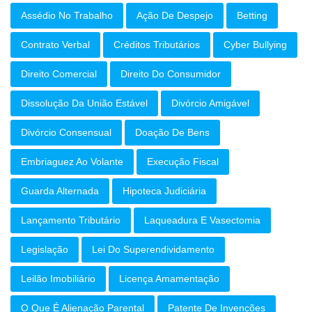
Assédio No Trabalho
Ação De Despejo
Betting
Contrato Verbal
Créditos Tributários
Cyber Bullying
Direito Comercial
Direito Do Consumidor
Dissolução Da União Estável
Divórcio Amigável
Divórcio Consensual
Doação De Bens
Embriaguez Ao Volante
Execução Fiscal
Guarda Alternada
Hipoteca Judiciária
Lançamento Tributário
Laqueadura E Vasectomia
Legislação
Lei Do Superendividamento
Leilão Imobiliário
Licença Amamentação
O Que É Alienação Parental
Patente De Invenções