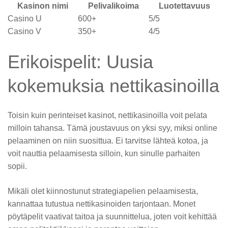
Kasinon nimi
Pelivalikoima
Luotettavuus
Casino U
600+
5/5
Casino V
350+
4/5
Erikoispelit: Uusia
kokemuksia nettikasinoilla
Toisin kuin perinteiset kasinot, nettikasinoilla voit pelata
milloin tahansa. Tämä joustavuus on yksi syy, miksi online
pelaaminen on niin suosittua. Ei tarvitse lähteä kotoa, ja
voit nauttia pelaamisesta silloin, kun sinulle parhaiten
sopii.
Mikäli olet kiinnostunut strategiapelien pelaamisesta,
kannattaa tutustua nettikasinoiden tarjontaan. Monet
pöytäpelit vaativat taitoa ja suunnittelua, joten voit kehittää