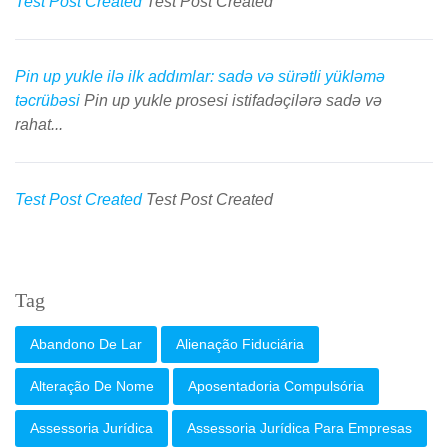
Test Post Created
Test Post Created
Pin up yukle ilə ilk addımlar: sadə və sürətli yükləmə
təcrübəsi
Pin up yukle prosesi istifadəçilərə sadə və
rahat...
Test Post Created
Test Post Created
Tag
Abandono De Lar
Alienação Fiduciária
Alteração De Nome
Aposentadoria Compulsória
Assessoria Jurídica
Assessoria Jurídica Para Empresas