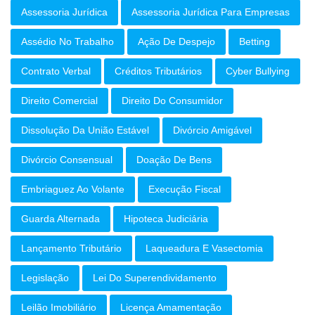
Assessoria Jurídica
Assessoria Jurídica Para Empresas
Assédio No Trabalho
Ação De Despejo
Betting
Contrato Verbal
Créditos Tributários
Cyber Bullying
Direito Comercial
Direito Do Consumidor
Dissolução Da União Estável
Divórcio Amigável
Divórcio Consensual
Doação De Bens
Embriaguez Ao Volante
Execução Fiscal
Guarda Alternada
Hipoteca Judiciária
Lançamento Tributário
Laqueadura E Vasectomia
Legislação
Lei Do Superendividamento
Leilão Imobiliário
Licença Amamentação