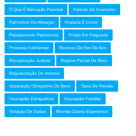
O Que É Alienação Parental
Patente De Invenções
Patrimônio De Afetação
Pirataria É Crime
Planejamento Patrimonial
Prisão Em Flagrante
Processo Falimentar
Recesso De Fim De Ano
Recuperação Judicial
Regime Parcial De Bens
Regularização De Imóveis
Separação Obrigatória De Bens
Tipos De Pensão
Usucapião Extrajudicial
Usucapião Familiar
Violação De Dados
Winnita Casino Experience