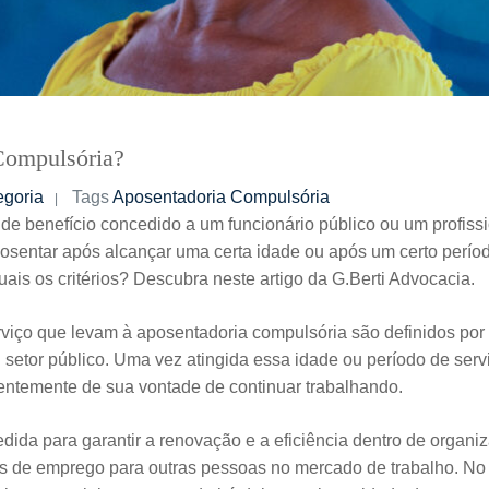
Compulsória?
goria
Tags
Aposentadoria Compulsória
 de benefício concedido a um funcionário público ou um profiss
sentar após alcançar uma certa idade ou após um certo perío
quais os critérios? Descubra neste artigo da G.Berti Advocacia.
rviço que levam à aposentadoria compulsória são definidos por 
 setor público. Uma vez atingida essa idade ou período de servi
dentemente de sua vontade de continuar trabalhando.
ida para garantir a renovação e a eficiência dentro de organi
des de emprego para outras pessoas no mercado de trabalho. No