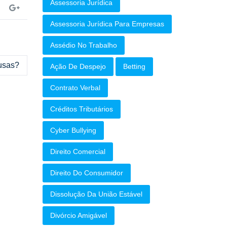
Assessoria Jurídica
Assessoria Jurídica Para Empresas
Assédio No Trabalho
usas?
Ação De Despejo
Betting
Contrato Verbal
Créditos Tributários
Cyber Bullying
Direito Comercial
Direito Do Consumidor
Dissolução Da União Estável
Divórcio Amigável