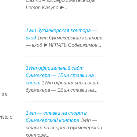
Casino – szczegółowa recenzja
Lemon Kasyno ▶️...
1win букмекерская контора —
вход
1win букмекерская контора
— вход ▶️ ИГРАТЬ Содержимое...
1Win официальный сайт
букмекера — 1Вин ставки на
спорт
1Win официальный сайт
букмекера — 1Вин ставки на...
e as
1win — ставки на спорт в
isto o
букмекерской конторе
1win —
ставки на спорт в букмекерской
конторе...