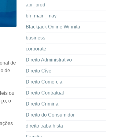
apr_prod
bh_main_may
Blackjack Online Winnita
business
corporate
Direito Administrativo
ional de
do de
Direito Cível
Direito Comercial
Direito Contratual
leis ou
ço, o
Direito Criminal
Direito do Consumidor
zações
direito trabalhista
Familia