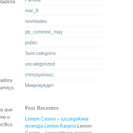
tadoria
mar_8
novidades
pb_common_may
public
Sem categoria
uncategorized
στοιχηματικες
gadora
Микрокредит
erviço,
Post Recentes
as que
omo o
Lemon Casino – szczegółowa
cífico
recenzja Lemon Kasyno
Lemon